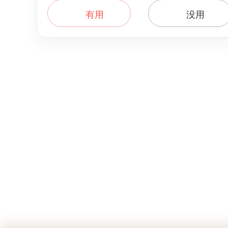
有用
没用